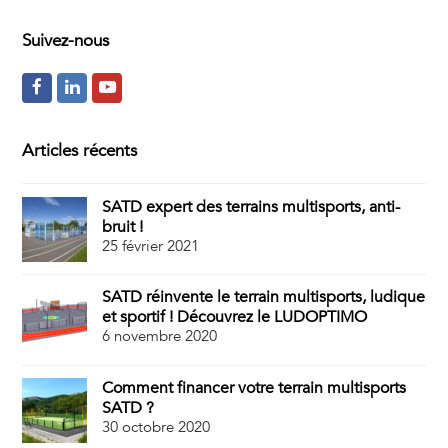
Suivez-nous
F
L
Y
a
i
o
c
n
u
Articles récents
e
k
t
SATD expert des terrains multisports, anti-
b
e
u
bruit !
o
d
b
25 février 2021
o
I
e
SATD réinvente le terrain multisports, ludique
k
n
et sportif ! Découvrez le LUDOPTIMO
6 novembre 2020
Comment financer votre terrain multisports
SATD ?
30 octobre 2020