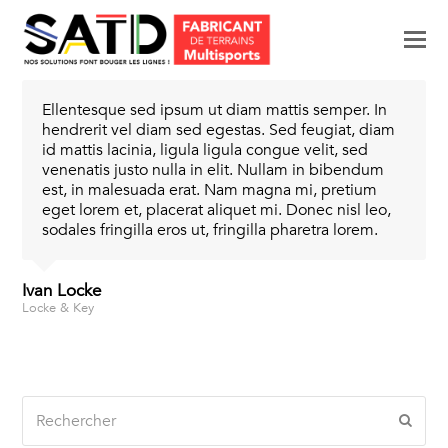
M
p
le
Ellentesque sed ipsum ut diam mattis semper. In
mo
hendrerit vel diam sed egestas. Sed feugiat, diam
id mattis lacinia, ligula ligula congue velit, sed
venenatis justo nulla in elit. Nullam in bibendum
est, in malesuada erat. Nam magna mi, pretium
eget lorem et, placerat aliquet mi. Donec nisl leo,
sodales fringilla eros ut, fringilla pharetra lorem.
Ivan Locke
Locke & Key
Rechercher
Envo