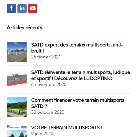
F
L
Y
a
i
o
c
n
u
Articles récents
e
k
t
SATD expert des terrains multisports, anti-
b
e
u
bruit !
o
d
b
25 février 2021
o
I
e
SATD réinvente le terrain multisports, ludique
k
n
et sportif ! Découvrez le LUDOPTIMO
6 novembre 2020
Comment financer votre terrain multisports
SATD ?
30 octobre 2020
VOTRE TERRAIN MULTISPORTS !
9 juin 2020