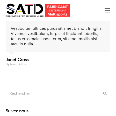
M
p
le
Vestibulum ultrices purus sit amet blandit fringilla.
mo
Vivamus vestibulum, turpis et tincidunt lobortis,
tellus eros malesuada tortor, sit amet mollis nisl
arcu in nulla.
Janet Cross
Uptown Attire
Rechercher
Envo
Suivez-nous