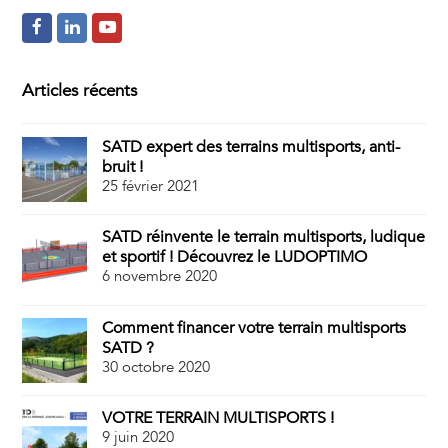
F
L
Y
a
i
o
c
n
u
Articles récents
e
k
t
SATD expert des terrains multisports, anti-
b
e
u
bruit !
o
d
b
25 février 2021
o
I
e
SATD réinvente le terrain multisports, ludique
k
n
et sportif ! Découvrez le LUDOPTIMO
6 novembre 2020
Comment financer votre terrain multisports
SATD ?
30 octobre 2020
VOTRE TERRAIN MULTISPORTS !
9 juin 2020