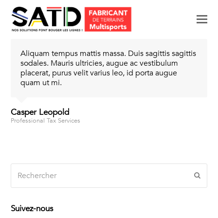
M
p
le
Aliquam tempus mattis massa. Duis sagittis sagittis
mo
sodales. Mauris ultricies, augue ac vestibulum
placerat, purus velit varius leo, id porta augue
quam ut mi.
Casper Leopold
Professional Tax Services
Rechercher
Envo
Suivez-nous