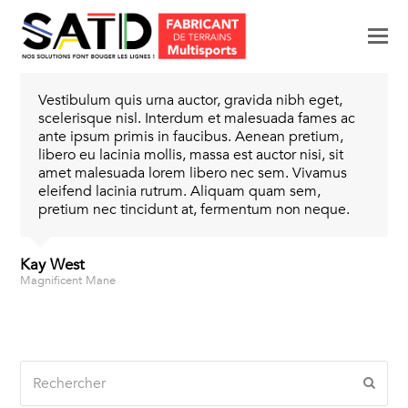
M
p
le
Vestibulum quis urna auctor, gravida nibh eget,
mo
scelerisque nisl. Interdum et malesuada fames ac
ante ipsum primis in faucibus. Aenean pretium,
libero eu lacinia mollis, massa est auctor nisi, sit
amet malesuada lorem libero nec sem. Vivamus
eleifend lacinia rutrum. Aliquam quam sem,
pretium nec tincidunt at, fermentum non neque.
Kay West
Magnificent Mane
Rechercher
Envo