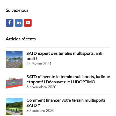
Suivez-nous
F
L
Y
a
i
o
c
n
u
Articles récents
e
k
t
SATD expert des terrains multisports, anti-
b
e
u
bruit !
o
d
b
25 février 2021
o
I
e
SATD réinvente le terrain multisports, ludique
k
n
et sportif ! Découvrez le LUDOPTIMO
6 novembre 2020
Comment financer votre terrain multisports
SATD ?
30 octobre 2020