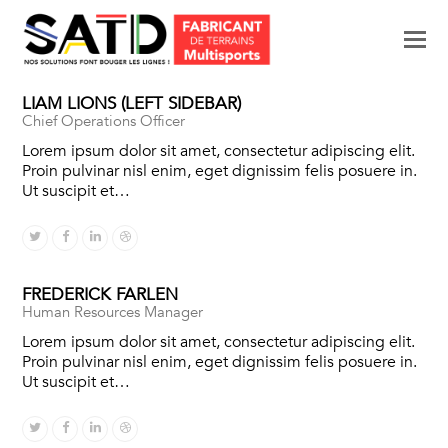
M
p
le
LIAM LIONS (LEFT SIDEBAR)
Chief Operations Officer
mo
Lorem ipsum dolor sit amet, consectetur adipiscing elit.
Proin pulvinar nisl enim, eget dignissim felis posuere in.
Ut suscipit et…
Twitter
Facebook
Linkedin
Dribbble
FREDERICK FARLEN
Human Resources Manager
Lorem ipsum dolor sit amet, consectetur adipiscing elit.
Proin pulvinar nisl enim, eget dignissim felis posuere in.
Ut suscipit et…
Twitter
Facebook
Linkedin
Dribbble