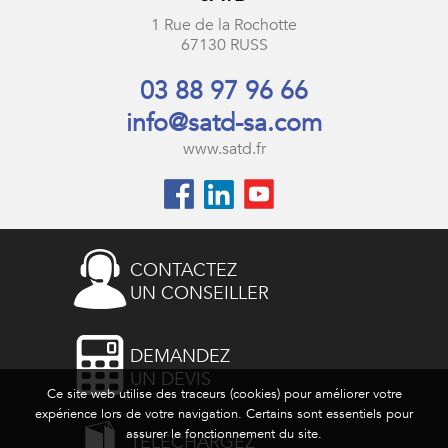
1 Rue de la Rochotte
67130 RUSS
03 88 97 96 66
info@satd-sa.com
www.satd.fr
CONTACTEZ
UN CONSEILLER
DEMANDEZ
UN DEVIS
Ce site web utilise des traceurs (cookies) pour améliorer votre
expérience lors de votre navigation. Certains sont essentiels pour
assurer le fonctionnement du site.
TÉLÉCHARGEZ