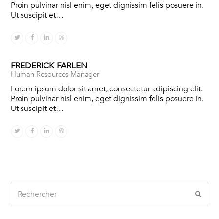
Proin pulvinar nisl enim, eget dignissim felis posuere in.
Ut suscipit et…
Twitter
Facebook
Linkedin
Dribbble
FREDERICK FARLEN
Human Resources Manager
Lorem ipsum dolor sit amet, consectetur adipiscing elit.
Proin pulvinar nisl enim, eget dignissim felis posuere in.
Ut suscipit et…
Twitter
Facebook
Linkedin
Dribbble
Rechercher
Envo