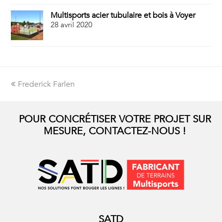
Multisports acier tubulaire et bois à Voyer
28 avril 2020
Onglet
Frederick Farlen
précédent:
POUR CONCRÉTISER VOTRE PROJET SUR
MESURE, CONTACTEZ-NOUS !
SATD