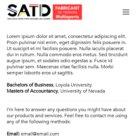
M
p
le
Lorem ipsum dolor sit amet, consectetur adipiscing elit.
mo
Proin pulvinar nisl enim, eget dignissim felis posuere in.
Ut suscipit et mi facilisis posuere. Nulla iaculis placerat
dui in rutrum. Nulla commodo eros metus. Sed tincidunt
augue ipsum, et sodales odio egestas a. Fusce id
pulvinar sem. Maecenas vitae facilisis nulla. Morbi
semper lobortis eros ut sagittis.
Bachelors of Business
, Loyola University
Masters of Accountancy
, University of Nevada
I’m here to answer any questions you might have about
our products and services. Feel free to contact me using
any of the following methods:
Email:
email@email.com