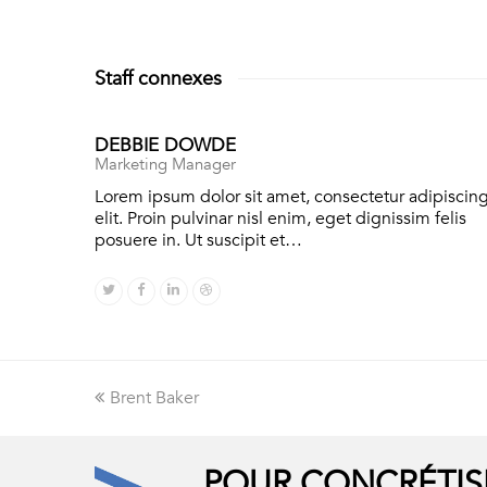
Staff connexes
DEBBIE DOWDE
Marketing Manager
Lorem ipsum dolor sit amet, consectetur adipiscin
elit. Proin pulvinar nisl enim, eget dignissim felis
posuere in. Ut suscipit et…
Twitter
Facebook
Linkedin
Dribbble
Onglet
Brent Baker
précédent:
POUR CONCRÉTIS