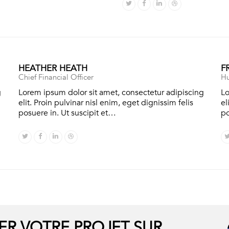
Twitter
Facebook
Linkedin
Dribbble
HEATHER HEATH
F
Chief Financial Officer
Hu
g
Lorem ipsum dolor sit amet, consectetur adipiscing
Lo
elit. Proin pulvinar nisl enim, eget dignissim felis
el
posuere in. Ut suscipit et…
po
Twitter
Facebook
Linkedin
Dribbble
ER VOTRE PROJET SUR