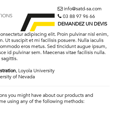
info@satd-sa.com
TIONS
03 88 97 96 66
DEMANDEZ UN DEVIS
nsectetur adipiscing elit. Proin pulvinar nisl enim,
. Ut suscipit et mi facilisis posuere. Nulla iaculis
a commodo eros metus. Sed tincidunt augue ipsum,
ce id pulvinar sem. Maecenas vitae facilisis nulla.
sagittis.
stration
, Loyola University
versity of Nevada
ions you might have about our products and
t me using any of the following methods: