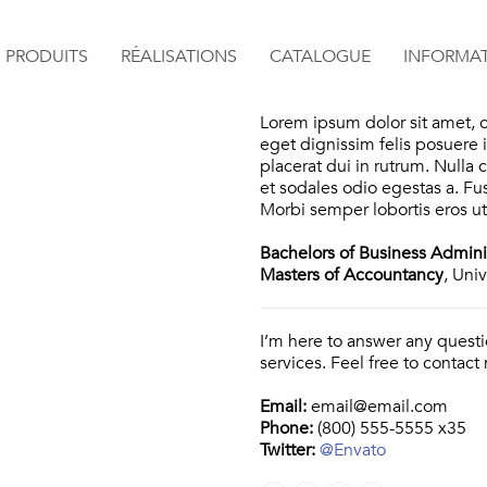
PRODUITS
RÉALISATIONS
CATALOGUE
INFORMA
Lorem ipsum dolor sit amet, co
eget dignissim felis posuere in
placerat dui in rutrum. Null
et sodales odio egestas a. Fus
Morbi semper lobortis eros ut 
Bachelors of Business Admini
Masters of Accountancy
, Uni
I’m here to answer any quest
services. Feel free to contac
Email:
email@email.com
Phone:
(800) 555-5555 x35
Twitter:
@Envato