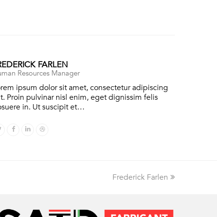
REDERICK FARLEN
man Resources Manager
rem ipsum dolor sit amet, consectetur adipiscing
it. Proin pulvinar nisl enim, eget dignissim felis
suere in. Ut suscipit et…
Twitter
Facebook
Linkedin
Dribbble
Frederick Farlen
next
post: