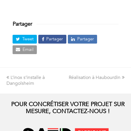
Partager
Tweet
Partager
Partager
Email
Onglet
L’inox s’installe à
Réalisation à Haubourdin
next
Dangolsheim
précédent:
post:
POUR CONCRÉTISER VOTRE PROJET SUR
MESURE, CONTACTEZ-NOUS !