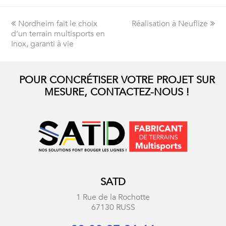
Onglet
Nordheim fait le choix
Réalisation à Neuflize
next
d’un terrain multisports en
précédent:
post:
Inox, garanti à vie
POUR CONCRÉTISER VOTRE PROJET SUR
MESURE, CONTACTEZ-NOUS !
SATD
1 Rue de la Rochotte
67130 RUSS