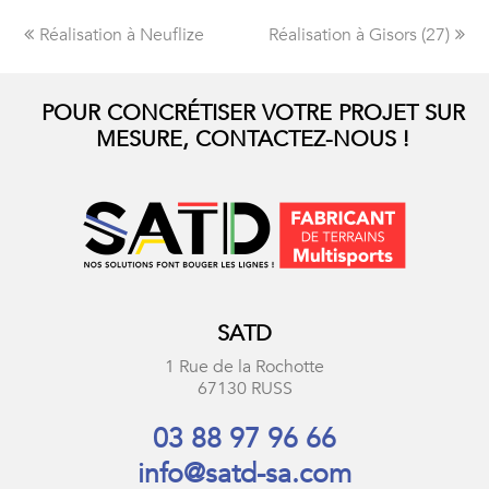
Onglet
Réalisation à Neuflize
Réalisation à Gisors (27)
next
précédent:
post:
POUR CONCRÉTISER VOTRE PROJET SUR
MESURE, CONTACTEZ-NOUS !
SATD
1 Rue de la Rochotte
67130 RUSS
03 88 97 96 66
info@satd-sa.com