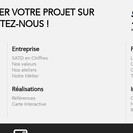
ER VOTRE PROJET SUR
TEZ-NOUS !
Entreprise
SATD en Chiffres
Nos valeurs
O
Nos ateliers
Notre Métier
T
Réalisations
Références
C
Carte Interactive
R