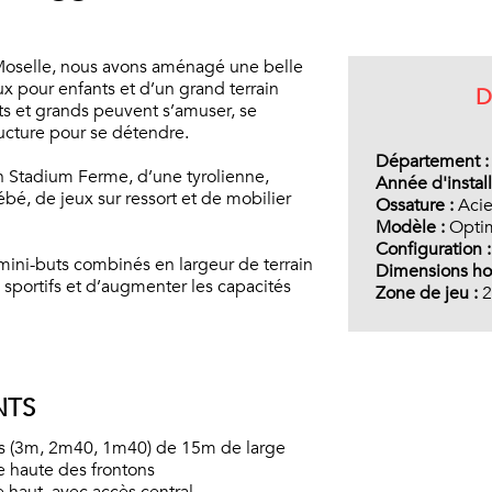
 Moselle, nous avons aménagé une belle
x pour enfants et d’un grand terrain
D
its et grands peuvent s’amuser, se
ructure pour se détendre.
Département 
n Stadium Ferme, d’une tyrolienne,
Année d'install
bé, de jeux sur ressort et de mobilier
Ossature :
Acie
Modèle :
Optim
Configuration 
e mini-buts combinés en largeur de terrain
Dimensions hor
 sportifs et d’augmenter les capacités
Zone de jeu :
2
NTS
es (3m, 2m40, 1m40) de 15m de large
e haute des frontons