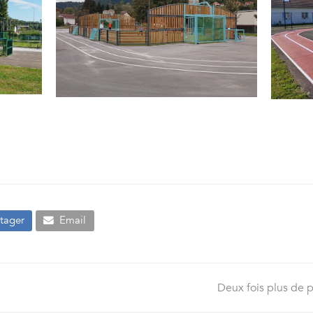
tager
Email
Deux fois plus de p
next
post: