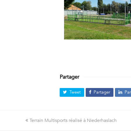
Partager
Tweet
Partager
Par
Onglet
Terrain Multisports réalisé à Niederhaslach
précédent: