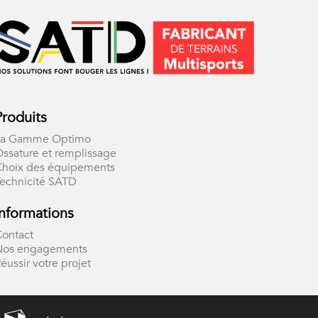
Produits
La Gamme Optimo
ssature et remplissage
Choix des équipements
echnicité SATD
Informations
ontact
Nos engagements
éussir votre projet