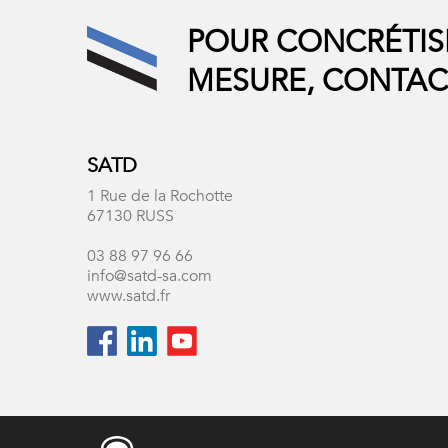
POUR CONCRÉTIS
MESURE, CONTAC
SATD
1 Rue de la Rochotte
67130 RUSS
03 88 97 96 66
info@satd-sa.com
www.satd.fr