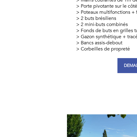
Mains courantes de 1m de 
Porte pivotante sur le côt
Poteaux multifonctions + f
2 buts brésiliens
2 mini-buts combinés
Fonds de buts en grilles t
Gazon synthétique + tracé
Bancs assis-debout
Corbeilles de propreté
DEMAN